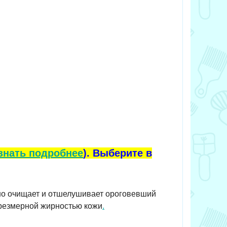
знать подробнее
). Выберите в
вно очищает и отшелушивает ороговевший
чрезмерной жирностью кожи
.