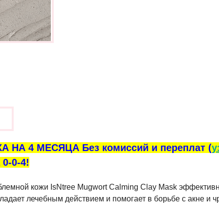
ы
А НА 4 МЕСЯЦА Без комиссий и переплат (
у
0-0-4!
облемной кожи IsNtree Mugwort Calming Clay Mask эффекти
бладает лечебным действием и помогает в борьбе с акне и 