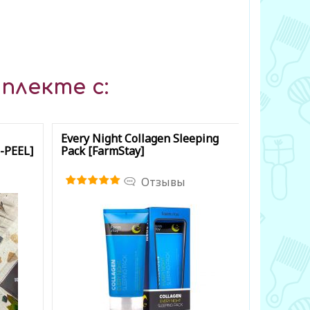
плекте с:
Every Night Collagen Sleeping
Morning H
-PEEL]
Pack [FarmStay]
Pack [Gra
Отзывы