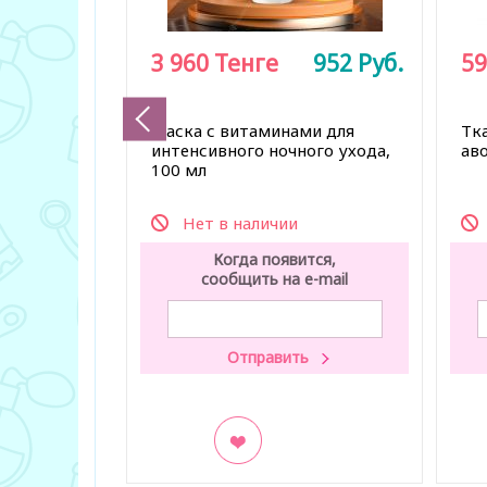
3 960
Тенге
952
Руб.
59
Маска с витаминами для
Тк
интенсивного ночного ухода,
аво
100 мл
Нет в наличии
Когда появится,
сообщить на e-mail
В закладки
В з