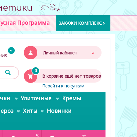
метики
усная Программа
ЗАКАЖИ КОМПЛЕКС
Личный кабинет
дных
0
В корзине ещё нет товаров
Перейти к покупкам.
очки
Улиточные
Кремы
пероз
Хиты
Новинки