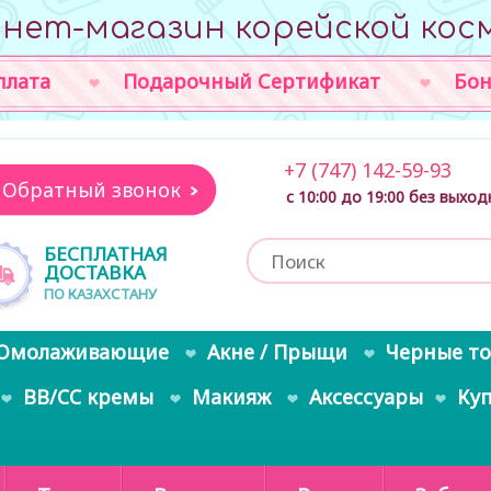
нет-магазин корейской кос
плата
Подарочный Сертификат
Бон
+7 (747) 142-59-93
Обратный звонок
с 10:00 до 19:00 без выхо
БЕСПЛАТНАЯ
ДОСТАВКА
ПО КАЗАХСТАНУ
Омолаживающие
Акне / Прыщи
Черные т
BB/CC кремы
Макияж
Аксессуары
Ку