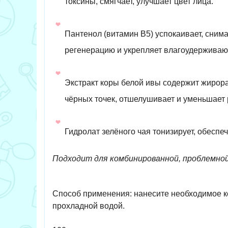
токсины, смягчает, улучшает цвет лица.
Пантенол (витамин B5) успокаивает, сним
регенерацию и укрепляет влагоудерживаю
Экстракт коры белой ивы содержит жирора
чёрных точек, отшелушивает и уменьшает
Гидролат зелёного чая тонизирует, обесп
Подходит для комбинированной, проблемной
Способ применения: нанесите необходимое кол
прохладной водой.