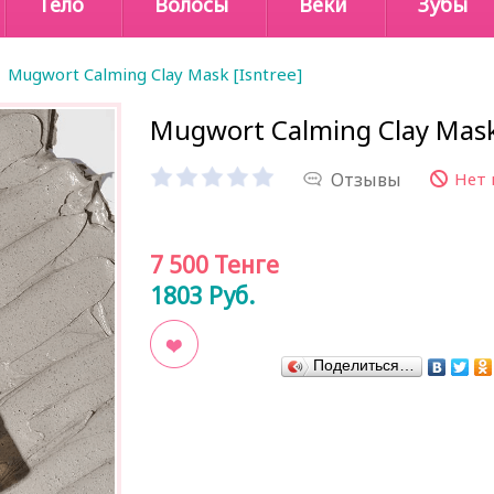
Тело
Волосы
Веки
Зубы
Mugwort Calming Clay Mask [Isntree]
Mugwort Calming Clay Mask
Отзывы
Нет 
7 500
Тенге
1803
Руб.
Поделиться…
В закладки