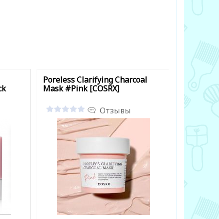
Poreless Clarifying Charcoal
Heartleaf
ck
Mask #Pink [COSRX]
[JMsoluti
Отзывы