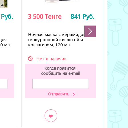
1
Руб.
3 500
Тенге
841
Руб.
4 950
Увлажн
Ночная маска с керамидами,
маска с
для
гиалуроновой кислотой и
кислото
50 мл
коллагеном, 120 мл
Нет в наличии
Нет 
Когда появится,
К
сообщить на e-mail
со
В закладки
В заклад