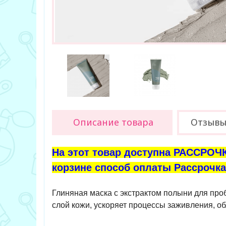
Описание товара
Отзыв
На этот товар доступна РАССРОЧК
корзине способ оплаты Рассрочка 
Глиняная маска с экстрактом полыни для пр
слой кожи, ускоряет процессы заживления, о