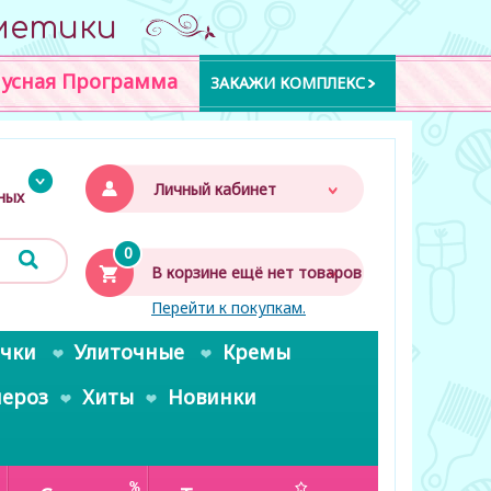
метики
усная Программа
ЗАКАЖИ КОМПЛЕКС
Личный кабинет
дных
0
В корзине ещё нет товаров
Перейти к покупкам.
очки
Улиточные
Кремы
пероз
Хиты
Новинки