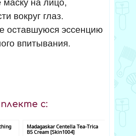
 маску на лицо,
ти вокруг глаз.
те оставшуюся эссенцию
ого впитывания.
плекте с:
thing
Madagaskar Centella Tea-Trica
Green Tea
B5 Cream [Skin1004]
[IsNtree]