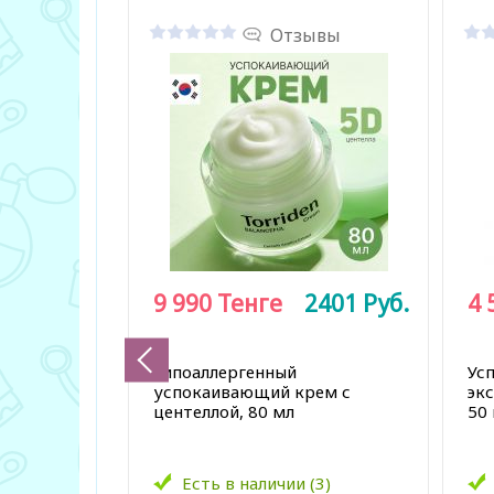
Отзывы
9 990
Тенге
2401
Руб.
4 
Гипоаллергенный
Ус
успокаивающий крем с
эк
центеллой, 80 мл
50
Есть в наличии (3)