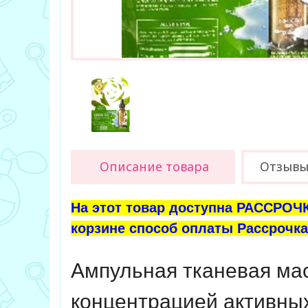
Описание товара
Отзыв
На этот товар доступна РАССРОЧК
корзине способ оплаты Рассрочка 
Ампульная тканевая мас
концентрацией активных