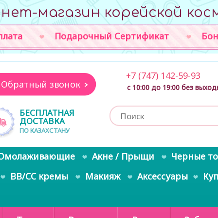
нет-магазин корейской кос
плата
Подарочный Сертификат
Бон
+7 (747) 142-59-93
Обратный звонок
с 10:00 до 19:00 без выхо
БЕСПЛАТНАЯ
ДОСТАВКА
ПО КАЗАХСТАНУ
Омолаживающие
Акне / Прыщи
Черные т
BB/CC кремы
Макияж
Аксессуары
Ку