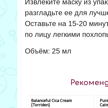
Извлеките маску из упак
разгладьте ее для лучше
Оставьте на 15-20 мину
по лицу легкими похло
Объём: 25 мл
Рекоменд
Balanceful Cica Cream
Pure
[Torriden]
Calm