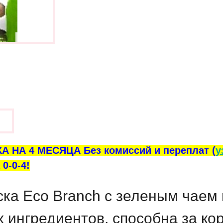
ы
А НА 4 МЕСЯЦА Без комиссий и переплат (
у
0-0-4!
ка Eco Branch с зеленым чаем 
 ингредиентов, способна за ко