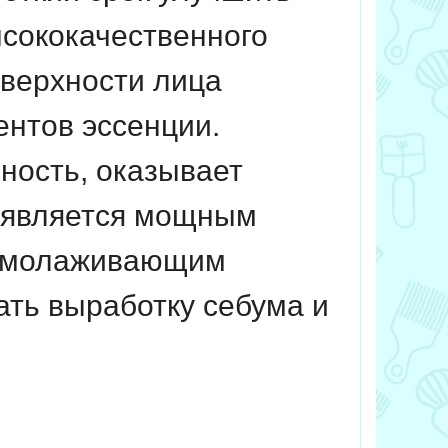
ысококачественного
оверхности лица
ентов эссенции.
ность, оказывает
й является мощным
 омолаживающим
ать выработку себума и