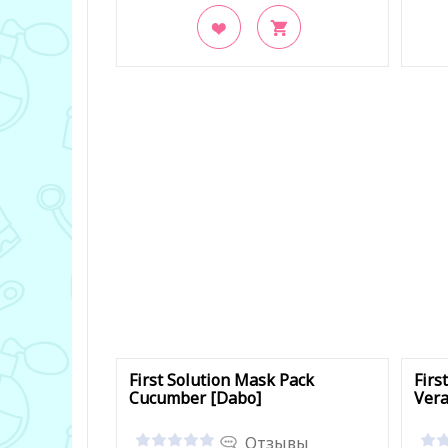
В закладки
В з
First Solution Mask Pack
Firs
Cucumber [Dabo]
Vera
Отзывы