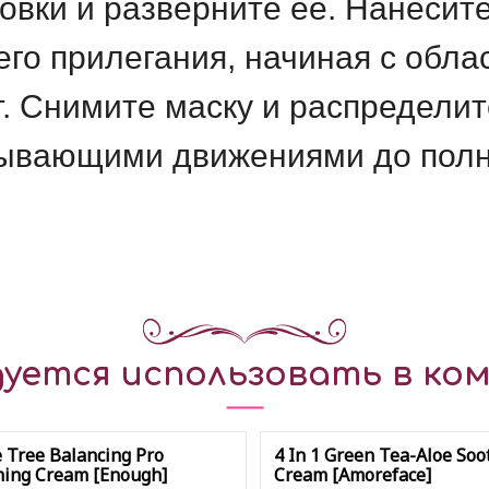
овки и разверните ее. Нанесите
го прилегания, начиная с облас
т. Снимите маску и распредели
пывающими движениями до полн
уется использовать в ком
 Tree Balancing Pro
4 In 1 Green Tea-Aloe Soo
ing Cream [Enough]
Cream [Amoreface]