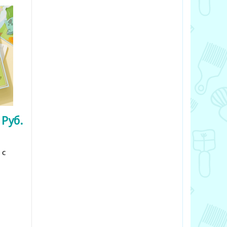
6
Руб.
 с