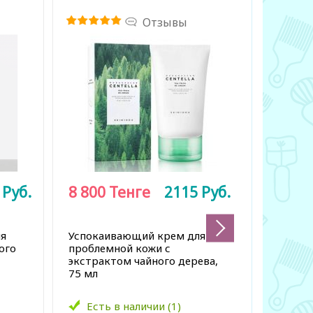
Отзывы
9
Руб.
8 800
Тенге
2115
Руб.
6 950
ля
Успокаивающий крем для
Успокаи
ого
проблемной кожи с
зелёным 
экстрактом чайного дерева,
75 мл
Есть в наличии (1)
Есть 