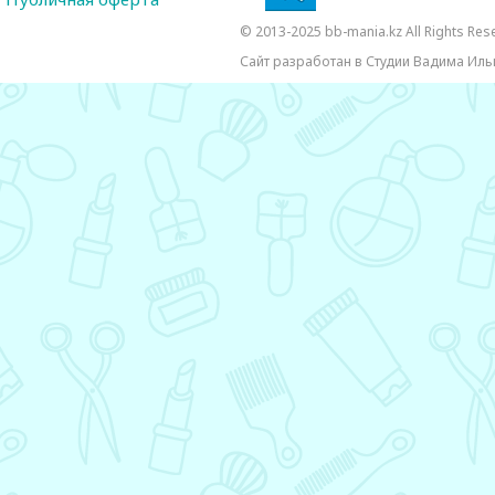
© 2013-2025 bb-mania.kz All Rights Res
Сайт разработан в Студии Вадима Иль