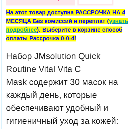
На этот товар доступна РАССРОЧКА НА 4
МЕСЯЦА Без комиссий и переплат (
узнать
подробнее
). Выберите в корзине способ
оплаты Рассрочка 0-0-4!
Набор
JMsolution
Quick
Routine Vital Vita C
Mask содержит 30 масок на
каждый день, которые
обеспечивают удобный и
гигиеничный уход за кожей: