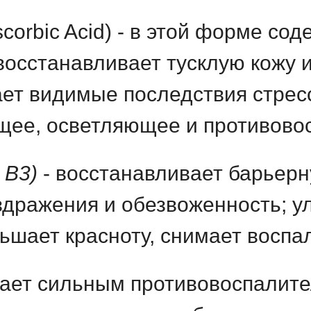
corbic Acid) -
в этой форме
сод
восстанавливает тусклую кожу 
т видимые последствия стресс
eе, осветляющее и противовос
 В3)
- восстанавливает барьер
дражения и обезвоженность; ул
ньшает красноту, снимает воспа
дает сильным противовоспалит