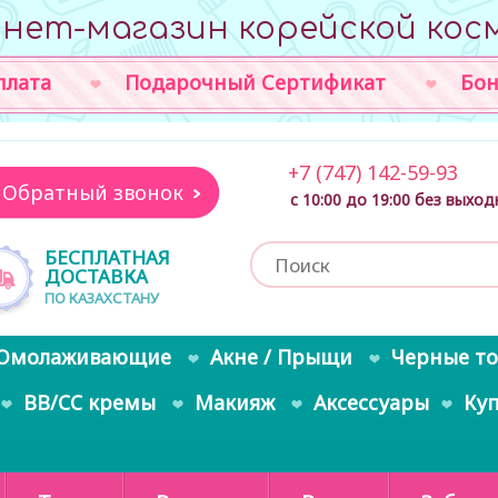
нет-магазин корейской кос
плата
Подарочный Сертификат
Бон
+7 (747) 142-59-93
Обратный звонок
с 10:00 до 19:00 без выхо
БЕСПЛАТНАЯ
ДОСТАВКА
ПО КАЗАХСТАНУ
Омолаживающие
Акне / Прыщи
Черные т
BB/CC кремы
Макияж
Аксессуары
Ку