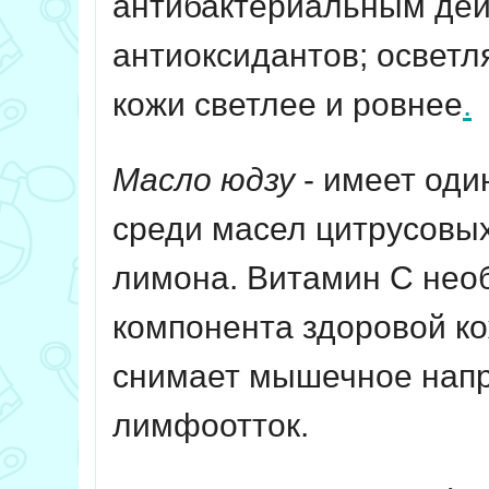
антибактериальным дей
антиоксидантов; осветл
кожи светлее и ровнее
.
Масло юдзу
-
имеет оди
среди масел цитрусовы
лимона. Витамин C необ
компонента здоровой ко
снимает мышечное напр
лимфоотток.