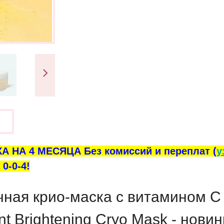
ы
А НА 4 МЕСЯЦА Без комиссий и переплат (
у
0-0-4!
ная крио-маска с витамином С
nt Brightening Cryo Mask
- новин