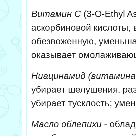
Витамин С
(3-O-Ethyl As
аскорбиновой кислоты,
обезвоженную, уменьшае
оказывает омолаживающ
Ниацинамид
(
витамина
убирает шелушения, раз
убирает тусклость; уме
Масло облепихи
- обла