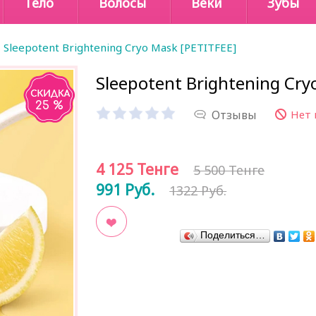
Тело
Волосы
Веки
Зубы
Sleepotent Brightening Cryo Mask [PETITFEE]
Sleepotent Brightening Cry
25 %
Отзывы
Нет 
4 125
Тенге
5 500 Тенге
991
Руб.
1322 Руб.
Поделиться…
В закладки