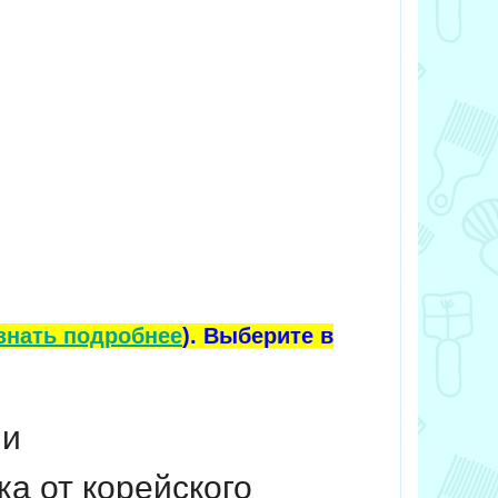
знать подробнее
). Выберите в
 и
ка от корейского