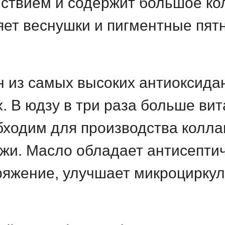
ствием и содержит большое ко
яет веснушки и пигментные пятн
н из самых высоких антиоксида
х.
В юдзу в три раза больше вит
ходим для производства колла
жи.
Масло обладает антисептич
яжение, улучшает микроциркул