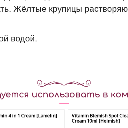
пать. Жёлтые крупицы растворя
.
ой водой.
уется использовать в ком
min 4 in 1 Cream [Lamelin]
Vitamin Blemish Spot Cle
Cream 10ml [Heimish]