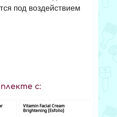
ются под воздействием
плекте с:
ar
Vitamin Facial Cream
Vitamin C
Brightening [Esfolio]
Silicone 