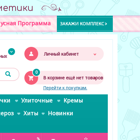
метики
усная Программа
ЗАКАЖИ КОМПЛЕКС
Личный кабинет
дных
0
В корзине ещё нет товаров
Перейти к покупкам.
очки
Улиточные
Кремы
пероз
Хиты
Новинки