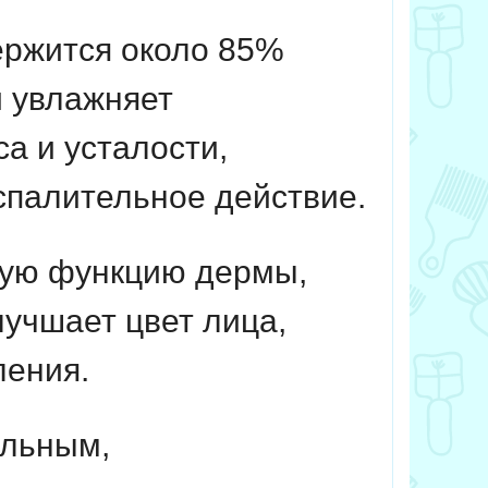
ержится около 85%
и увлажняет
а и усталости,
палительное действие.
ную функцию дермы,
учшает цвет лица,
ления.
ельным,