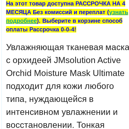
На этот товар доступна РАССРОЧКА НА 4
МЕСЯЦА Без комиссий и переплат (
узнать
подробнее
). Выберите в корзине способ
оплаты Рассрочка 0-0-4!
Увлажняющая тканевая маск
с орхидеей JMsolution Active
Orchid Moisture Mask Ultimate
подходит для кожи любого
типа, нуждающейся в
интенсивном увлажнении и
восстановлении. Тонкая