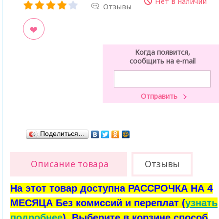
Нет в наличии
Отзывы
ладки
Когда появится,
сообщить на e-mail
Поделиться…
Описание товара
Отзывы
На этот товар доступна РАССРОЧКА НА 4
МЕСЯЦА Без комиссий и переплат (
узнать
подробнее
). Выберите в корзине способ