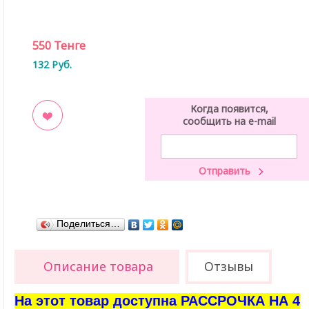
550
Тенге
132
Руб.
Когда появится,
сообщить на e-mail
ладки
Поделиться…
Описание товара
Отзывы
На этот товар доступна РАССРОЧКА НА 4