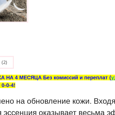
(2)
А НА 4 МЕСЯЦА Без комиссий и переплат (
у
0-0-4!
ено на обновление кожи. Входя
 эссенция оказывает весьма э