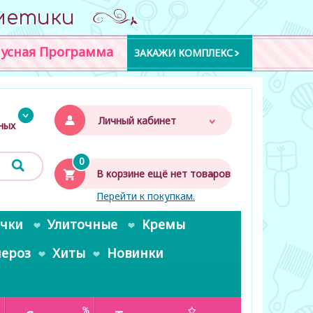
метики
усная Программа
ЗАКАЖИ КОМПЛЕКС
Личный кабинет
дных
0
В корзине ещё нет товаров
Перейти к покупкам.
очки
Улиточные
Кремы
пероз
Хиты
Новинки