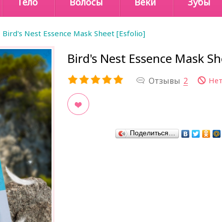
Тело
Волосы
Веки
Зубы
Bird's Nest Essence Mask Sheet [Esfolio]
Bird's Nest Essence Mask She
Отзывы
2
Нет
В закладки
Поделиться…