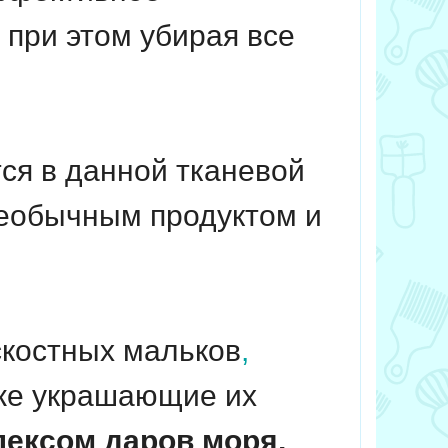
при этом убирая все
ся в данной тканевой
 необычным продуктом и
скостных мальков
,
кже украшающие их
лексом даров моря,