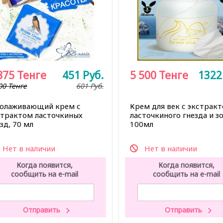
875
Тенге
451
Руб.
5 500
Тенге
132
00 Тенге
601
Руб.
олаживающий крем с
Крем для век с экстрак
страктом ласточкиных
ласточкиного гнезда и з
зд, 70 мл
100мл
Нет в наличии
Нет в наличии
Когда появится,
Когда появится,
сообщить на e-mail
сообщить на e-mail