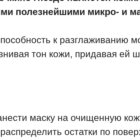
ими полезнейшими микро- и 
способность к разглаживанию 
нивая тон кожи, придавая ей ш
нанести маску на очищенную кож
 распределить остатки по повер