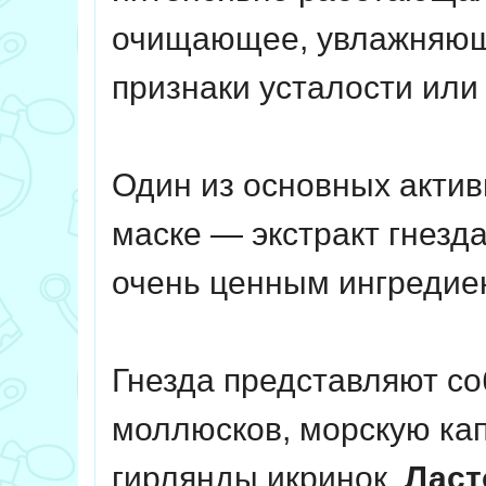
очищающее, увлажняюще
признаки усталости или
Один из основных актив
маске — экстракт гнезд
очень ценным ингредиен
Гнезда представляют со
моллюсков, морскую кап
гирлянды икринок.
Ласт