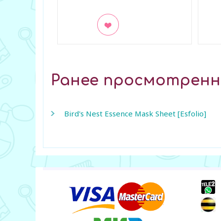
В закладки
В з
Ранее просмотрен
Bird's Nest Essence Mask Sheet [Esfolio]
+
+