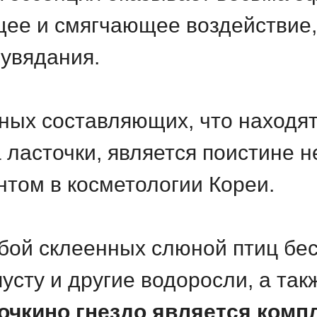
е и смягчающее воздействие, 
 увядания.
ных составляющих, что находят
а ласточки, является поистине
том в косметологии Кореи.
бой склеенных слюной птиц бе
усту и другие водоросли, а та
очкино гнездо является комп