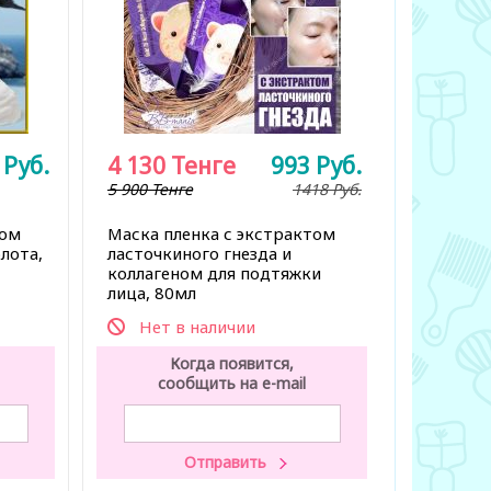
2
Руб.
4 130
Тенге
993
Руб.
5 900 Тенге
1418
Руб.
том
Маска пленка с экстрактом
олота,
ласточкиного гнезда и
коллагеном для подтяжки
лица, 80мл
Нет в наличии
Когда появится,
сообщить на e-mail