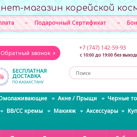
нет-магазин корейской кос
плата
Подарочный Сертификат
Бон
+7 (747) 142-59-93
Обратный звонок
с 10:00 до 19:00 без выхо
БЕСПЛАТНАЯ
ДОСТАВКА
ПО КАЗАХСТАНУ
Омолаживающие
Акне / Прыщи
Черные т
BB/CC кремы
Макияж
Аксессуары
Ку