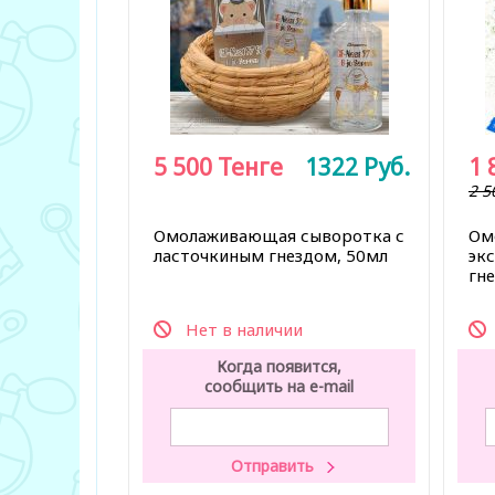
5 500
Тенге
1322
Руб.
1 
2 5
Омолаживающая сыворотка с
Ом
ласточкиным гнездом, 50мл
эк
гне
Нет в наличии
Когда появится,
сообщить на e-mail