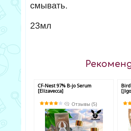
смывать.
23мл
Рекоменд
CF-Nest 97% B-jo Serum
Bird
[Elizavecca]
[Jigo
Отзывы (5)