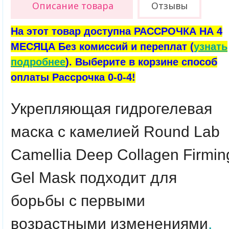
Описание товара
Отзывы
На этот товар доступна РАССРОЧКА НА 4
МЕСЯЦА Без комиссий и переплат (
узнать
подробнее
). Выберите в корзине способ
оплаты Рассрочка 0-0-4!
Укрепляющая гидрогелевая
маска с камелией
Round Lab
Camellia Deep Collagen Firmin
Gel Mask
подходит для
борьбы с первыми
возрастными изменениями
,