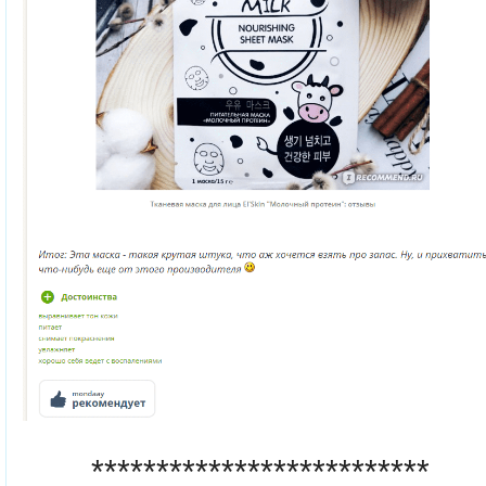
**************************