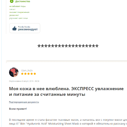
******************