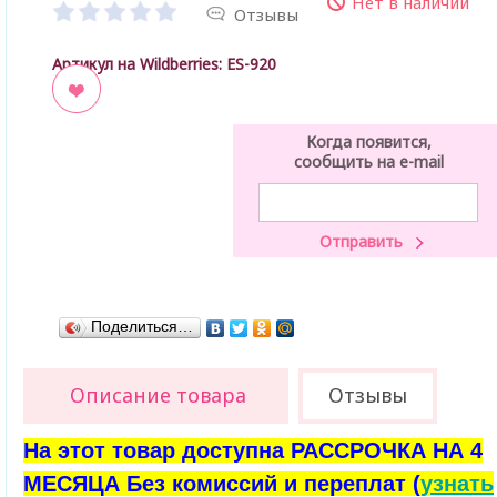
Нет в наличии
Отзывы
Артикул на Wildberries:
ES-920
ладки
Когда появится,
сообщить на e-mail
Поделиться…
Описание товара
Отзывы
На этот товар доступна РАССРОЧКА НА 4
МЕСЯЦА Без комиссий и переплат (
узнать