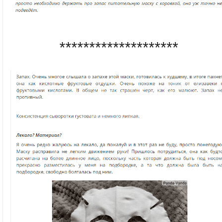
********************