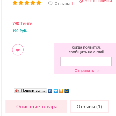
Нет в наличии
Отзывы
1
790
Тенге
190
Руб.
Когда появится,
сообщить на e-mail
ладки
Поделиться…
Описание товара
Отзывы (1)