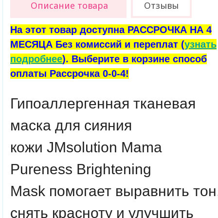
Описание товара
Отзывы
На этот товар доступна РАССРОЧКА НА 4
МЕСЯЦА Без комиссий и переплат (
узнать
подробнее
). Выберите в корзине способ
оплаты Рассрочка 0-0-4!
Гипоаллергенная тканевая
маска для сияния
кожи
JMsolution Mama
Pureness Brightening
Mask
помогает выравнить тон
снять красноту и улучшить