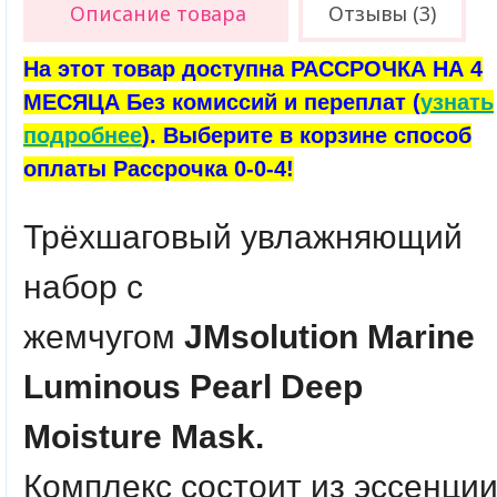
Описание товара
Отзывы (3)
На этот товар доступна РАССРОЧКА НА 4
МЕСЯЦА Без комиссий и переплат (
узнать
подробнее
). Выберите в корзине способ
оплаты Рассрочка 0-0-4!
Трёхшаговый увлажняющий
набор с
жемчугом
JMsolution
Marine
Luminous Pearl Deep
Moisture Mask.
Комплекс состоит из эссенции