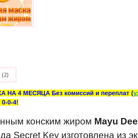
(2)
А НА 4 МЕСЯЦА Без комиссий и переплат (
у
0-0-4!
енным конским жиром
Mayu Deep
да Secret Key изготовлена из эк