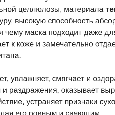
льной целлюлозы, материала
те
уру, высокую способность абсо
я чему маска подходит даже дл
ает к коже и замечательно отд
итана.
т, увлажняет, смягчает и оздор
я и раздражения, оказывает вы
твие, устраняет признаки сухо
делая его ровным и сияющим.