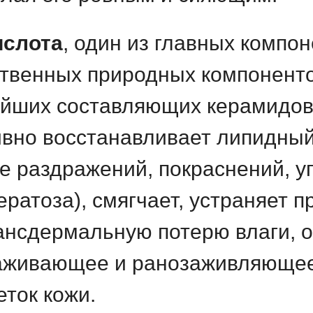
ислота
, один из главных компо
твенных природных компоненто
ейших составляющих керамидов
ивно восстанавливает липидный
 раздражений, покраснений, у
ратоза), смягчает, устраняет п
ансдермальную потерю влаги, 
аживающее и ранозаживляющее
еток кожи.