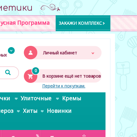
метики
усная Программа
ЗАКАЖИ КОМПЛЕКС
Личный кабинет
дных
0
В корзине ещё нет товаров
Перейти к покупкам.
очки
Улиточные
Кремы
пероз
Хиты
Новинки