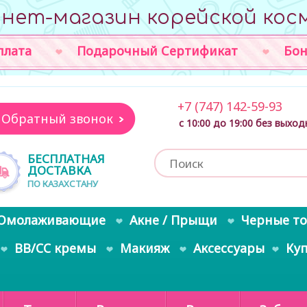
нет-магазин корейской кос
плата
Подарочный Сертификат
Бон
+7 (747) 142-59-93
Обратный звонок
с 10:00 до 19:00 без выхо
БЕСПЛАТНАЯ
ДОСТАВКА
ПО КАЗАХСТАНУ
Омолаживающие
Акне / Прыщи
Черные т
BB/CC кремы
Макияж
Аксессуары
Ку