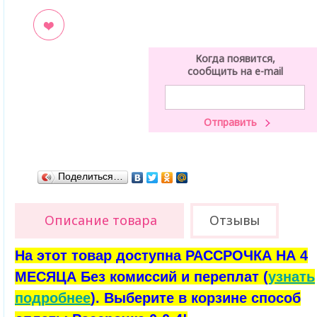
ладки
Когда появится,
сообщить на e-mail
Поделиться…
Описание товара
Отзывы
На этот товар доступна РАССРОЧКА НА 4
МЕСЯЦА Без комиссий и переплат (
узнать
подробнее
). Выберите в корзине способ