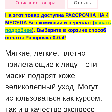
Описание товара
Отзывы
На этот товар доступна РАССРОЧКА НА 4
МЕСЯЦА Без комиссий и переплат (
узнать
подробнее
). Выберите в корзине способ
оплаты Рассрочка 0-0-4!
Мягкие, легкие, плотно
прилегающие к лицу – эти
маски подарят коже
великолепный уход. Могут
использоваться как курсом,
так и в качестве экспресс-