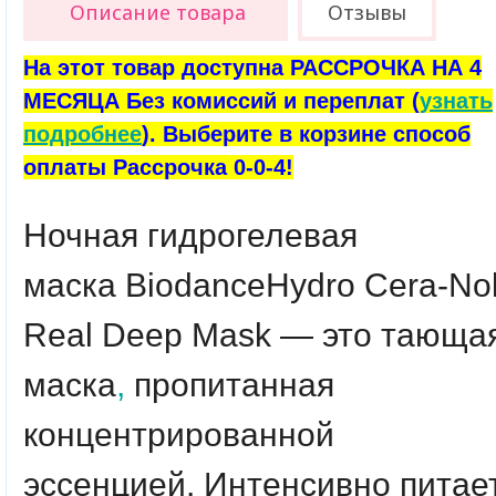
Описание товара
Отзывы
На этот товар доступна РАССРОЧКА НА 4
МЕСЯЦА Без комиссий и переплат (
узнать
подробнее
). Выберите в корзине способ
оплаты Рассрочка 0-0-4!
Ночная гидрогелевая
маска
Biodance
Hydro Cera-No
Real Deep Mask
— это тающа
маска
,
пропитанная
концентрированной
эссенцией. Интенсивно питае