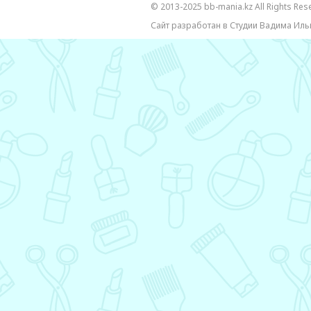
© 2013-2025 bb-mania.kz All Rights Res
Сайт разработан в Студии Вадима Иль