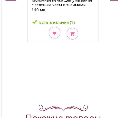
Молочная пенка для умывания
с зеленым чаем и энзимами,
140 мл
Есть в наличии (1)
Есть в наличии (1)
В закладки