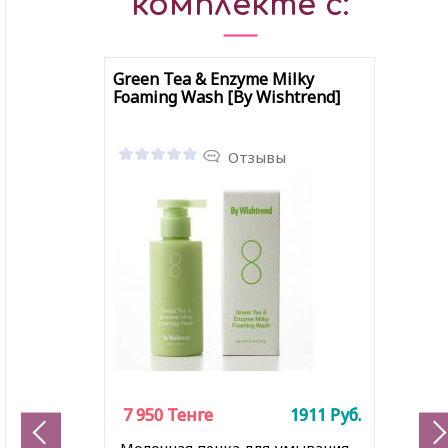
комплекте с:
Green Tea & Enzyme Milky
Foaming Wash [By Wishtrend]
Отзывы
7 950
7 950
Тенге
Тенге
1911
1911
Руб.
Руб.