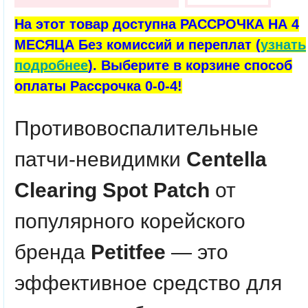
На этот товар доступна РАССРОЧКА НА 4
МЕСЯЦА Без комиссий и переплат (
узнать
подробнее
). Выберите в корзине способ
оплаты Рассрочка 0-0-4!
Противовоспалительные
патчи-невидимки
Centella
Clearing Spot Patch
от
популярного корейского
бренда
Petitfee
— это
эффективное средство для