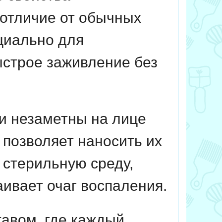
отличие от обычных
ециально для
ыстрое заживление без
ки незаметны на лице
 позволяет наносить их
 стерильную среду,
аивает очаг воспаления.
авом, где каждый