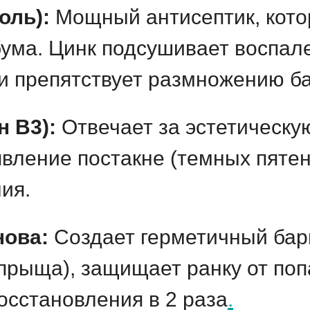
оль):
Мощный антисептик, кото
бума. Цинк подсушивает воспал
 и препятствует размножению б
 B3):
Отвечает за эстетическу
вление постакне (темных пятен
ия.
нова:
Создает герметичный бар
 прыща), защищает ранку от по
восстановления в 2 раза
.