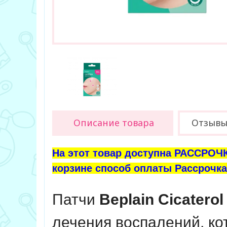
Описание товара
Отзыв
На этот товар доступна РАССРОЧК
корзине способ оплаты Рассрочка 
Патчи
Beplain Cicaterol
лечения воспалений, ко