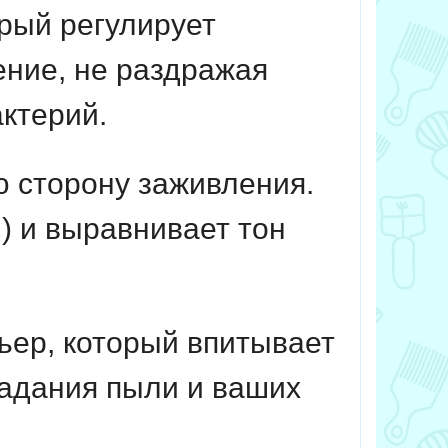
рый регулирует
ение, не раздражая
актерий.
ю сторону заживления.
) и выравнивает тон
ьер, который впитывает
падания пыли и ваших