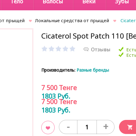
Тело
Волосы
Веки
Зубы
 от прыщей
Локальные средства от прыщей
Cicater
Cicaterol Spot Patch 110 [Be
Отзывы
Есть
Есть
Производитель:
Разные бренды
7 500
Тенге
1803
Руб.
7 500
Тенге
1803
Руб.
-
+