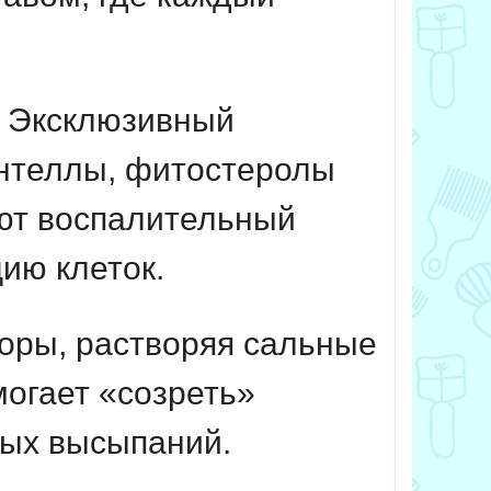
Эксклюзивный
центеллы, фитостеролы
яют воспалительный
ию клеток.
оры, растворяя сальные
могает «созреть»
вых высыпаний.