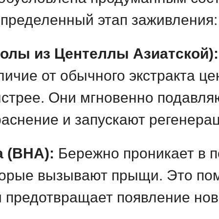
определенный этап заживления:
ролы из Центеллы Азиатской):
тличие от обычного экстракта 
ыстрее. Они мгновенно подавл
раснение и запускают регенерац
 (BHA):
Бережно проникает в п
оторые вызывают прыщи. Это по
и предотвращает появление но