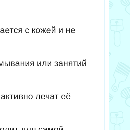
ется с кожей и не
мывания или занятий
активно лечат её
одит для самой