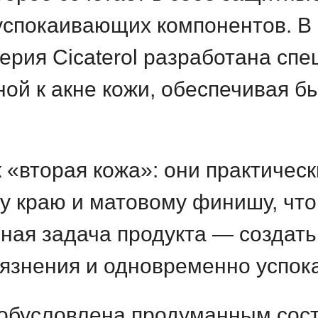
успокаивающих компонентов. В 
ерия Cicaterol разработана сп
ной к акне кожи, обеспечивая б
к «вторая кожа»: они практичес
у краю и матовому финишу, что
ная задача продукта — создать
рязнения и одновременно успок
обусловлена продуманным сост