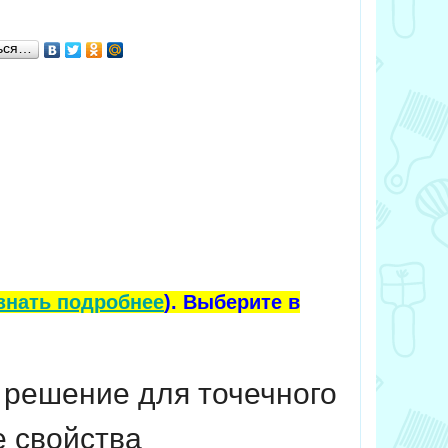
ься…
знать подробнее
). Выберите в
решение для точечного
е свойства