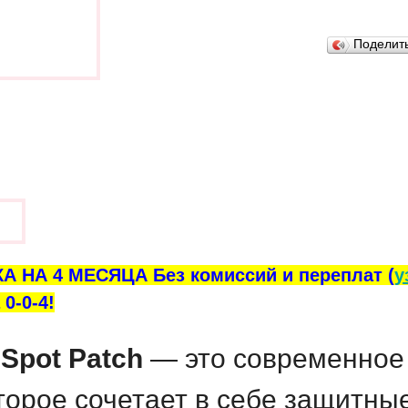
В закладки
Поделит
ы
А НА 4 МЕСЯЦА Без комиссий и переплат (
у
0-0-4!
 Spot Patch
— это современное 
торое сочетает в себе защитны