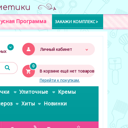
метики
усная Программа
ЗАКАЖИ КОМПЛЕКС
Личный кабинет
дных
0
В корзине ещё нет товаров
Перейти к покупкам.
очки
Улиточные
Кремы
пероз
Хиты
Новинки