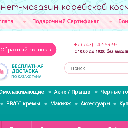
нет-магазин корейской кос
плата
Подарочный Сертификат
Бон
+7 (747) 142-59-93
Обратный звонок
с 10:00 до 19:00 без выхо
БЕСПЛАТНАЯ
ДОСТАВКА
ПО КАЗАХСТАНУ
Омолаживающие
Акне / Прыщи
Черные т
BB/CC кремы
Макияж
Аксессуары
Ку