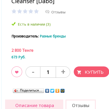
Cleanser [Dabo]
Отзывы
Есть в наличии (3)
Производитель:
Разные бренды
2 800
Тенге
673
Руб.
-
+
ладки
Поделиться…
Описание товара
Отзывы