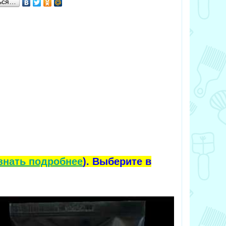
ься…
знать подробнее
). Выберите в