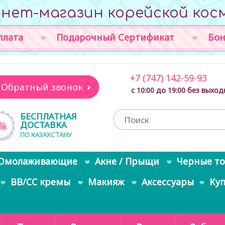
нет-магазин корейской кос
плата
Подарочный Сертификат
Бон
+7 (747) 142-59-93
Обратный звонок
с 10:00 до 19:00 без выхо
БЕСПЛАТНАЯ
ДОСТАВКА
ПО КАЗАХСТАНУ
Омолаживающие
Акне / Прыщи
Черные т
BB/CC кремы
Макияж
Аксессуары
Ку