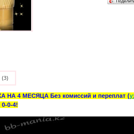
Поделит
(3)
А НА 4 МЕСЯЦА Без комиссий и переплат (
у
0-0-4!