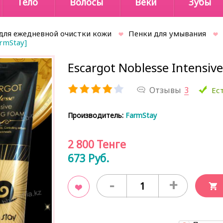
Тело
Волосы
Веки
Зубы
для ежедневной очистки кожи
Пенки для умывания
armStay]
Escargot Noblesse Intensiv
Отзывы
3
Ест
Производитель:
FarmStay
2 800
Тенге
673
Руб.
-
+
В закладки