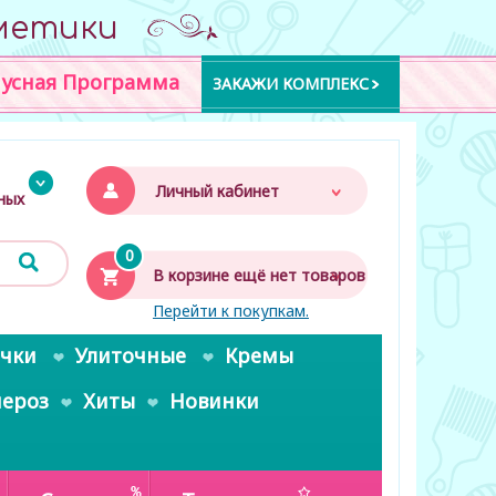
метики
усная Программа
ЗАКАЖИ КОМПЛЕКС
Личный кабинет
дных
0
В корзине ещё нет товаров
Перейти к покупкам.
очки
Улиточные
Кремы
пероз
Хиты
Новинки