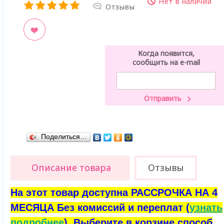
Нет в наличии
Отзывы
ладки
Когда появится,
сообщить на e-mail
Поделиться…
Описание товара
Отзывы
На этот товар доступна РАССРОЧКА НА 4
МЕСЯЦА Без комиссий и переплат (
узнать
подробнее
). Выберите в корзине способ