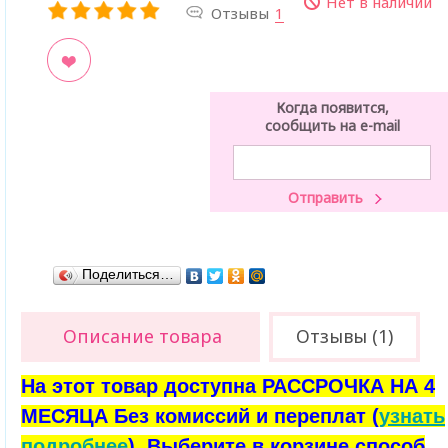
Нет в наличии
Отзывы
1
ладки
Когда появится,
сообщить на e-mail
Поделиться…
Описание товара
Отзывы (1)
На этот товар доступна РАССРОЧКА НА 4
МЕСЯЦА Без комиссий и переплат (
узнать
подробнее
). Выберите в корзине способ