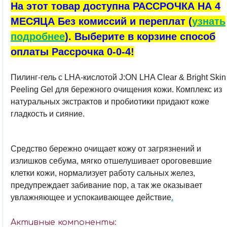
На этот товар доступна РАССРОЧКА НА 4
МЕСЯЦА Без комиссий и переплат (
узнать
подробнее
). Выберите в корзине способ
оплаты Рассрочка 0-0-4!
Пилинг-гель с LHA-кислотой J:ON LHA Clear & Bright Skin
Peeling Gel для бережного очищения кожи. Комплекс из
натуральных экстрактов и пробиотики придают коже
гладкость и сияние.
Средство бережно очищает кожу от загрязнений и
излишков себума, мягко отшелушивает ороговевшие
клетки кожи, нормализует работу сальных желез,
предупреждает забивание пор, а так же оказывает
увлажняющее и успокаивающее действие
.
Активные компоненты: