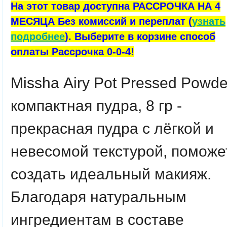
На этот товар доступна РАССРОЧКА НА 4
МЕСЯЦА Без комиссий и переплат (
узнать
подробнее
). Выберите в корзине способ
оплаты Рассрочка 0-0-4!
Mi
ssha
Airy
Pot
Pressed
Powde
компактная пудра, 8 гр
-
прекрасная пудра с лёгкой и
невесомой текстурой, поможе
создать идеальный макияж.
Благодаря натуральным
ингредиентам в составе