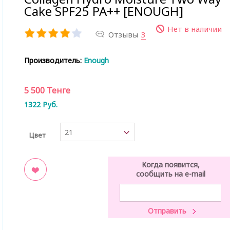
Cake SPF25 PA++ [ENOUGH]
Нет в наличии
Отзывы
3
Производитель:
Enough
5 500
Тенге
1322
Руб.
21
Цвет
Когда появится,
сообщить на e-mail
ладки