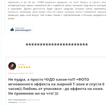
**********************