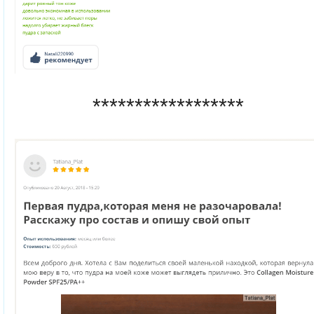
******************