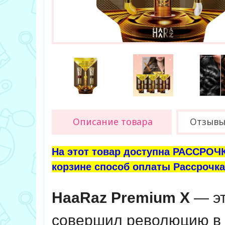
Описание товара
Отзыв
На этот товар доступна РАССРОЧК
корзине способ оплаты Рассрочка 
HaaRaz Premium X
— эт
совершил революцию в 