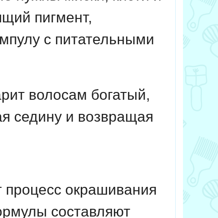
щий пигмент,
мпулу с питательными
рит волосам богатый,
ая седину и возвращая
т процесс окрашивания
ормулы составляют