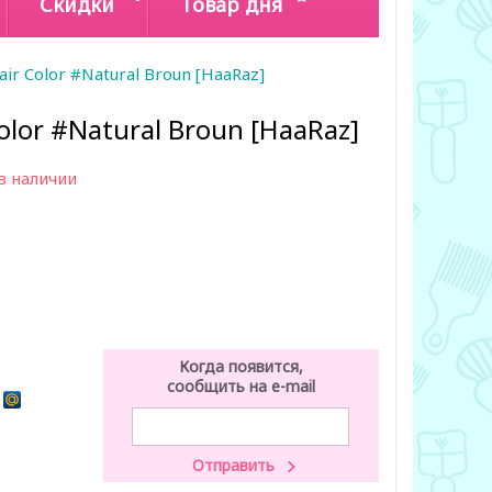
Скидки
Товар дня
r Color #Natural Broun [HaaRaz]
lor #Natural Broun [HaaRaz]
в наличии
Когда появится,
сообщить на e-mail