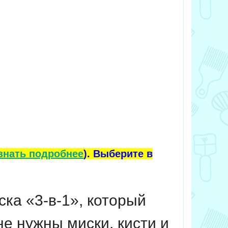
знать подробнее
). Выберите в
ка «3-в-1», который
 нужны миски, кисти и