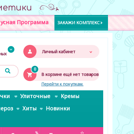
метики
усная Программа
ЗАКАЖИ КОМПЛЕКС
Личный кабинет
дных
0
В корзине ещё нет товаров
Перейти к покупкам.
очки
Улиточные
Кремы
пероз
Хиты
Новинки