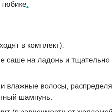
 тюбике
.
ходят в комплект).
е саше на ладонь и тщательно
ли влажные волосы, распредел
ычный шампунь.
нут
(в зависимости от желаемой