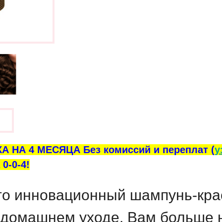
ы
А НА 4 МЕСЯЦА Без комиссий и переплат (
у
0-0-4!
о инновационный шампунь-крас
домашнем уходе. Вам больше не