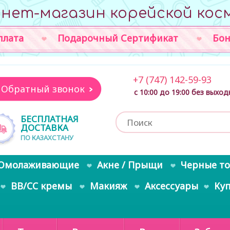
нет-магазин корейской кос
плата
Подарочный Сертификат
Бон
+7 (747) 142-59-93
Обратный звонок
с 10:00 до 19:00 без выхо
БЕСПЛАТНАЯ
ДОСТАВКА
ПО КАЗАХСТАНУ
Омолаживающие
Акне / Прыщи
Черные т
BB/CC кремы
Макияж
Аксессуары
Ку