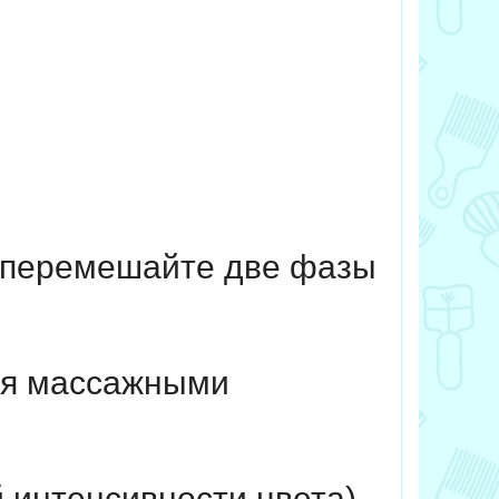
 перемешайте две фазы
яя массажными
 интенсивности цвета).