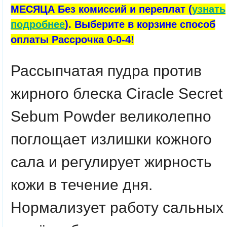
МЕСЯЦА Без комиссий и переплат (
узнать
подробнее
). Выберите в корзине способ
оплаты Рассрочка 0-0-4!
Рассыпчатая пудра против
жирного блеска
Ciracle Secret
Sebum Powder
великолепно
поглощает излишки кожного
сала и регулирует жирность
кожи в течение дня.
Нормализует работу сальных