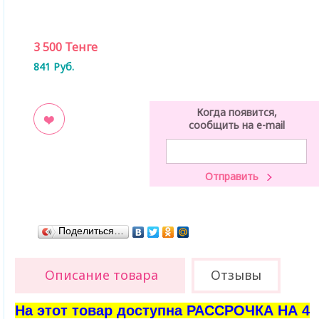
3 500
Тенге
841
Руб.
Когда появится,
сообщить на e-mail
ладки
Поделиться…
Описание товара
Отзывы
На этот товар доступна РАССРОЧКА НА 4