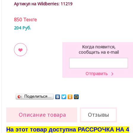
Артикул на Wildberries:
11219
850
Тенге
204
Руб.
Когда появится,
сообщить на e-mail
ладки
Поделиться…
Описание товара
Отзывы
На этот товар доступна РАССРОЧКА НА 4