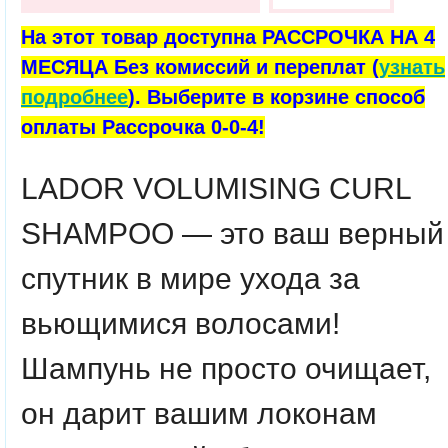
На этот товар доступна РАССРОЧКА НА 4
МЕСЯЦА Без комиссий и переплат (
узнать
подробнее
). Выберите в корзине способ
оплаты Рассрочка 0-0-4!
LADOR VOLUMISING CURL
SHAMPOO — это ваш верный
спутник в мире ухода за
вьющимися волосами!
Шампунь не просто очищает,
он дарит вашим локонам