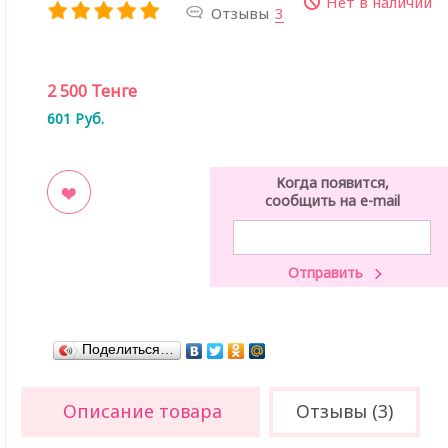
Нет в наличии
Отзывы
3
2 500
Тенге
601
Руб.
Когда появится,
сообщить на e-mail
ладки
Поделиться…
Описание товара
Отзывы (3)