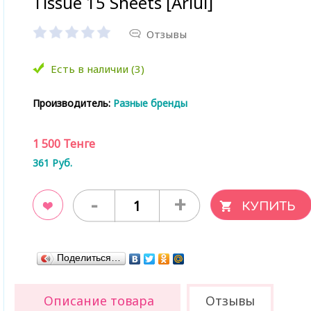
Tissue 15 Sheets [Ariul]
Отзывы
Есть в наличии (3)
Производитель:
Разные бренды
1 500
Тенге
361
Руб.
-
+
ладки
Поделиться…
Описание товара
Отзывы