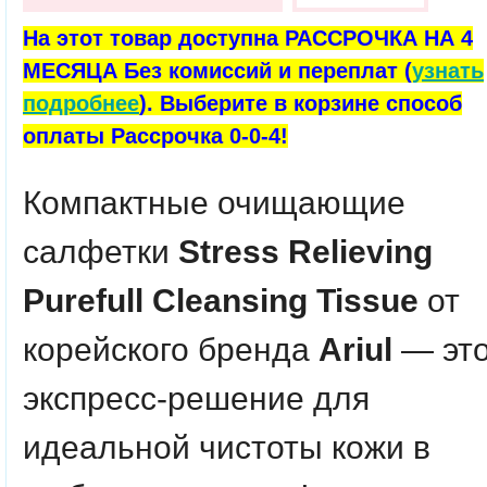
На этот товар доступна РАССРОЧКА НА 4
МЕСЯЦА Без комиссий и переплат (
узнать
подробнее
). Выберите в корзине способ
оплаты Рассрочка 0-0-4!
Компактные очищающие
салфетки
Stress Relieving
Purefull Cleansing Tissue
от
корейского бренда
Ariul
— эт
экспресс-решение для
идеальной чистоты кожи в