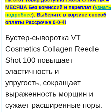
МЕСЯЦА Без комиссий и переплат (
узнать
подробнее
). Выберите в корзине способ
оплаты Рассрочка 0-0-4!
Бустер-сыворотка
VT
Cosmetics
Collagen Reedle
Shot 100
повышает
эластичность и
упругость, сокращает
выраженность морщин и
сужает расширенные поры.