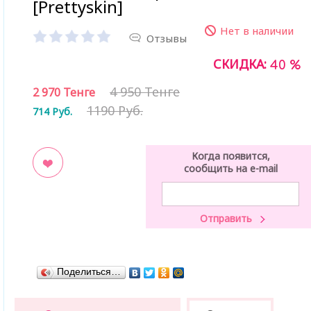
[Prettyskin]
Нет в наличии
Отзывы
СКИДКА:
40 %
4 950 Тенге
2 970
Тенге
1190 Руб.
714
Руб.
Когда появится,
сообщить на e-mail
ладки
Поделиться…