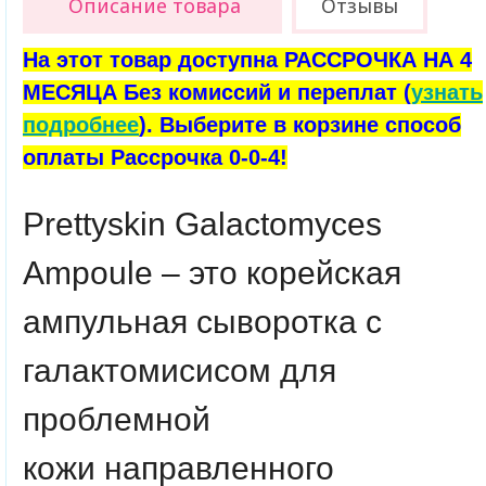
Описание товара
Отзывы
На этот товар доступна РАССРОЧКА НА 4
МЕСЯЦА Без комиссий и переплат (
узнать
подробнее
). Выберите в корзине способ
оплаты Рассрочка 0-0-4!
Prettyskin Galactomyces
Ampoule
– это корейская
ампульная сыворотка с
галактомисисом для
проблемной
кожи направленного