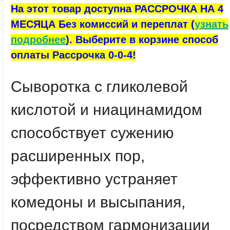
На этот товар доступна РАССРОЧКА НА 4
МЕСЯЦА Без комиссий и переплат (
узнать
подробнее
). Выберите в корзине способ
оплаты Рассрочка 0-0-4!
Сыворотка с гликолевой
кислотой и ниацинамидом
способствует сужению
расширенных пор,
эффективно устраняет
комедоны и высыпания,
посредством гармонизации