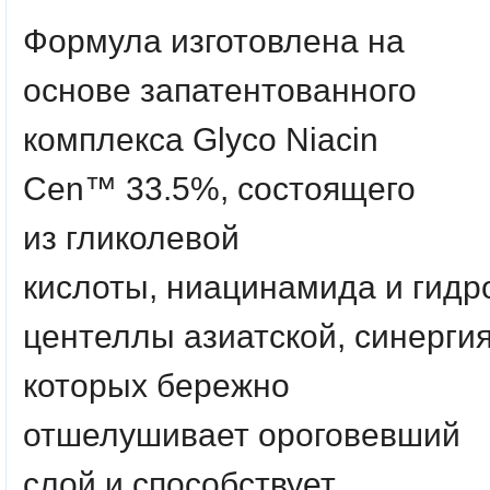
Формула изготовлена на
основе запатентованного
комплекса
Glyco Niacin
Cen™ 33.5%
, состоящего
из
гликолевой
кислоты
,
ниацинамида
и
гидр
центеллы азиатской
, синерги
которых бережно
отшелушивает ороговевший
слой и способствует