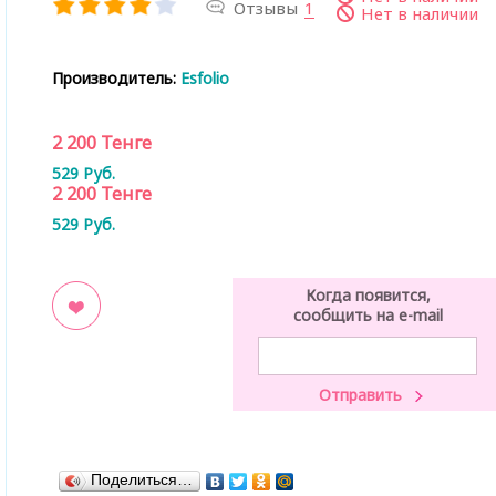
Отзывы
1
Нет в наличии
Производитель:
Esfolio
2 200
Тенге
529
Руб.
2 200
Тенге
529
Руб.
Когда появится,
сообщить на e-mail
ладки
Поделиться…