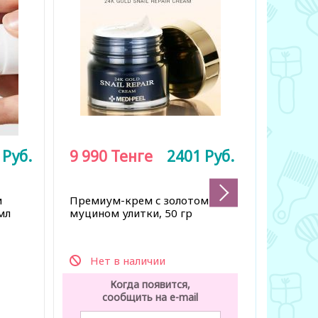
4
Руб.
9 990
Тенге
2401
Руб.
7 500
м
Премиум-крем с золотом и
Регенер
мл
муцином улитки, 50 гр
муцином
60 шт
Нет в наличии
Нет 
Когда появится,
К
сообщить на e-mail
со