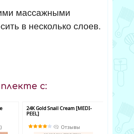
кими массажными
сить в несколько слоев.
плекте с:
ye
24K Gold Snail Cream [MEDI-
Snail Rep
PEEL]
Gel Patch
)
Отзывы