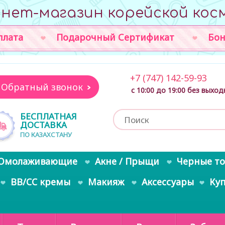
нет-магазин корейской кос
плата
Подарочный Сертификат
Бон
+7 (747) 142-59-93
Обратный звонок
с 10:00 до 19:00 без выхо
БЕСПЛАТНАЯ
ДОСТАВКА
ПО КАЗАХСТАНУ
Омолаживающие
Акне / Прыщи
Черные т
BB/CC кремы
Макияж
Аксессуары
Ку