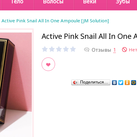
Тело
Волосы
Веки
Зубы
Active Pink Snail All In One Ampoule [JM Solution]
Active Pink Snail All In One
Отзывы
1
Нет
В закладки
Поделиться…