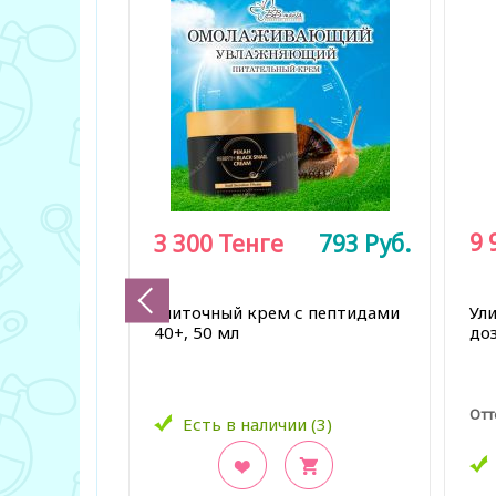
9 
3 300
Тенге
793
Руб.
Улиточный крем с пептидами
Ул
40+, 50 мл
до
Отт
Есть в наличии (3)