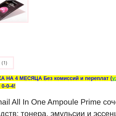
(1)
А НА 4 МЕСЯЦА Без комиссий и переплат (
у
0-0-4!
Snail All In One Ampoule Prime с
дств: тонера, эмульсии и эссен