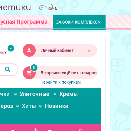
метики
усная Программа
ЗАКАЖИ КОМПЛЕКС
Личный кабинет
дных
0
В корзине ещё нет товаров
Перейти к покупкам.
очки
Улиточные
Кремы
пероз
Хиты
Новинки