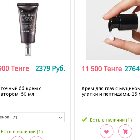
900
Тенге
2379
Руб.
11 500
Тенге
276
иточный бб крем с
Крем для глаз с муцино
затором, 50 мл
улитки и пептидами, 25 
енок
21
Есть в наличии (1)
Есть в наличии (1)