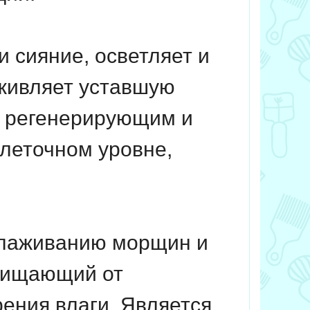
и сияние, осветляет и
оживляет уставшую
 регенерирующим и
клеточном уровне,
зглаживанию морщин и
ащищающий от
ения влаги. Является