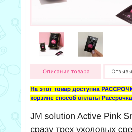
Описание товара
Отзывы 
На этот товар доступна РАССРОЧК
корзине способ оплаты Рассрочка 
JM solution Active Pink 
сразу трех уходовых сре