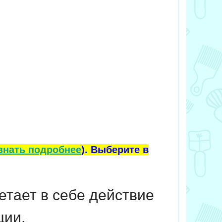
знать подробнее
). Выберите в
очетает в себе действие
ции.