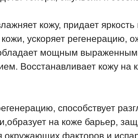
лажняет кожу, придает яркость 
кожи, ускоряет регенерацию, 
о обладает мощным выраженным
ем. Восстанавливает кожу на 
регенерацию, способствует ра
и,образует на коже барьер, з
я окружающих факторов и испар