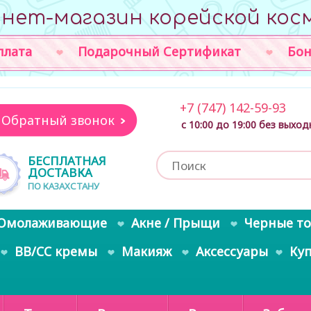
нет-магазин корейской кос
плата
Подарочный Сертификат
Бон
+7 (747) 142-59-93
Обратный звонок
с 10:00 до 19:00 без выхо
БЕСПЛАТНАЯ
ДОСТАВКА
ПО КАЗАХСТАНУ
Омолаживающие
Акне / Прыщи
Черные т
BB/CC кремы
Макияж
Аксессуары
Ку