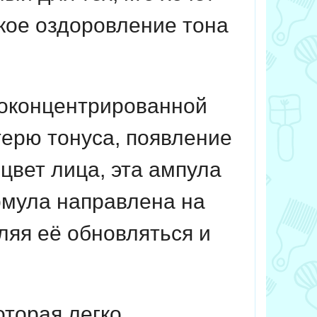
кое оздоровление тона
коконцентрированной
терю тонуса, появление
цвет лица, эта ампула
рмула направлена на
ляя её обновляться и
оторая легко