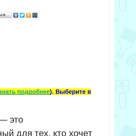
ься…
знать подробнее
). Выберите в
— это
й для тех, кто хочет