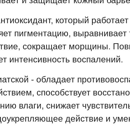
ивает и защищает кожный барье
нтиоксидант, который работает 
яет пигментацию, выравнивает 
ствие, сокращает морщины. По
ет интенсивность воспалений.
иатской
- обладает противовос
ствием, способствует восстан
анию влаги, снижает чувствител
удоукрепляющее действие и уме