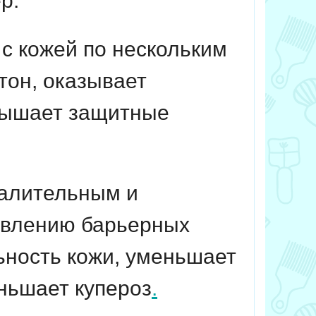
р.
с кожей по нескольким
тон, оказывает
вышает защитные
палительным и
овлению барьерных
ьность кожи, уменьшает
ньшает купероз
.