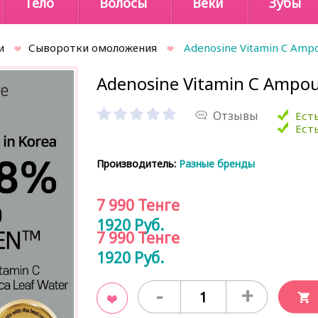
Тело
Волосы
Веки
Зубы
и
Сыворотки омоложения
Adenosine Vitamin C Ampo
Adenosine Vitamin C Ampou
Отзывы
Есть
Есть
Производитель:
Разные бренды
7 990
Тенге
1920
Руб.
7 990
Тенге
1920
Руб.
-
+