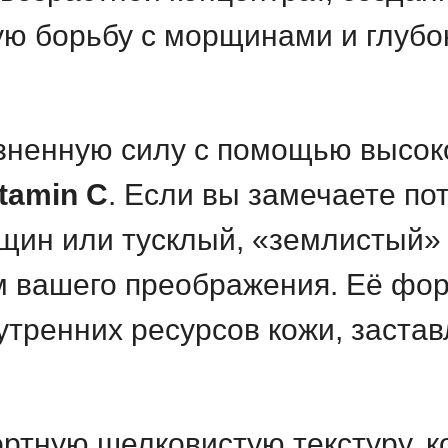
ю борьбу с морщинами и глубо
зненную силу с помощью высо
tamin C
. Если вы замечаете по
ин или тусклый, «землистый» 
м вашего преображения. Её фо
ренних ресурсов кожи, застав
тную шелковистую текстуру, к