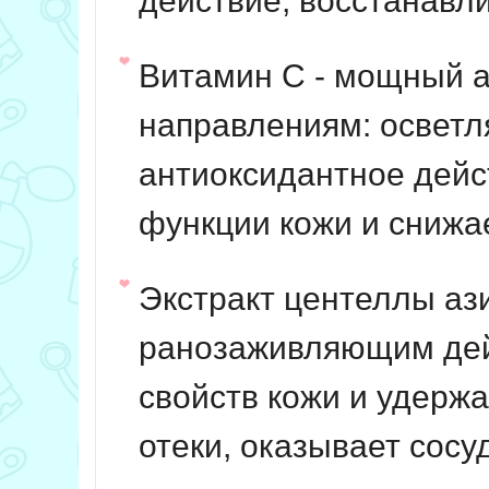
действие, восстанавл
Витамин С
- мощный а
направлениям: осветл
антиоксидантное дей
функции кожи и снижа
Экстракт центеллы аз
ранозаживляющим дей
свойств кожи и удерж
отеки, оказывает сос