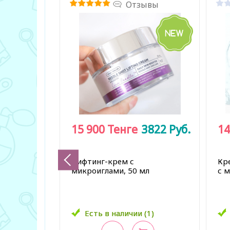
Отзывы
15 900
15 900
Тенге
Тенге
3822
3822
Руб.
Руб.
14
14
Лифтинг-крем с
Кр
микроиглами, 50 мл
с 
Есть в наличии (1)
Есть в наличии (1)