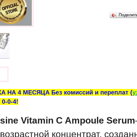
В закладки
Поделит
ы
А НА 4 МЕСЯЦА Без комиссий и переплат (
у
0-0-4!
ine Vitamin C Ampoule Serum
озрастной концентрат, созданны