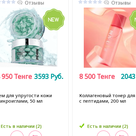
Отзывы
Отзывы
 950
 950
Тенге
Тенге
3593
3593
Руб.
Руб.
8 500
8 500
Тенге
Тенге
204
204
ем для упругости кожи
Коллагеновый тонер для
микроиглами, 50 мл
с пептидами, 200 мл
Есть в наличии (2)
Есть в наличии (2)
Есть в наличии (2)
Есть в наличии (2)