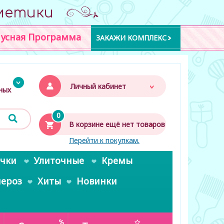
метики
усная Программа
ЗАКАЖИ КОМПЛЕКС
Личный кабинет
дных
0
В корзине ещё нет товаров
Перейти к покупкам.
очки
Улиточные
Кремы
пероз
Хиты
Новинки