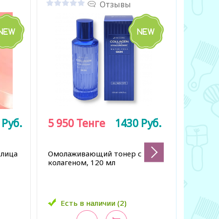
Отзывы
3
3
Руб.
Руб.
5 950
5 950
Тенге
Тенге
1430
1430
Руб.
Руб.
10 900
10 900
 лица
Омолаживающий тонер с
Увлажня
колагеном, 120 мл
с ПДРН,
Есть в наличии (2)
Есть в наличии (2)
Есть 
Есть 