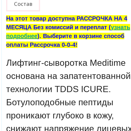
Состав
На этот товар доступна РАССРОЧКА НА 4
МЕСЯЦА Без комиссий и переплат (
узнать
подробнее
). Выберите в корзине способ
оплаты Рассрочка 0-0-4!
Лифтинг-сыворотка Meditime
основана на запатентованной
технологии TDDS ICURE.
Ботулоподобные пептиды
проникают глубоко в кожу,
снижают напряжение лицевы