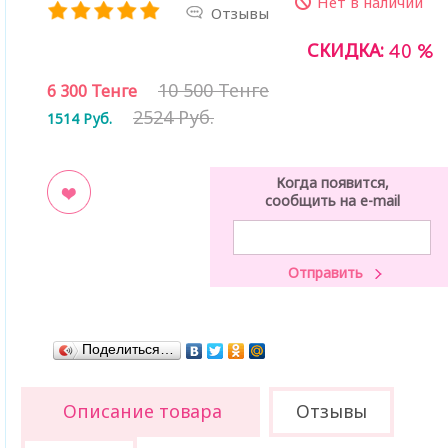
Нет в наличии
Отзывы
СКИДКА:
40 %
10 500 Тенге
6 300
Тенге
2524 Руб.
1514
Руб.
Когда появится,
сообщить на e-mail
ладки
Поделиться…
Описание товара
Отзывы