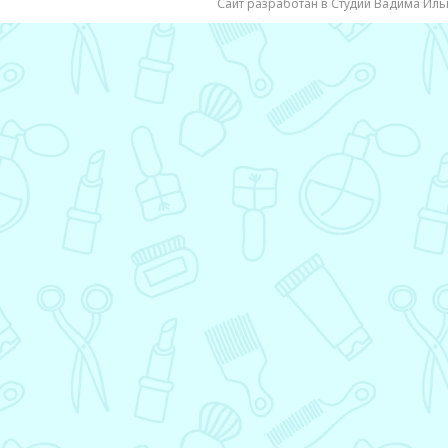
Сайт разработан в Студии Вадима Иль