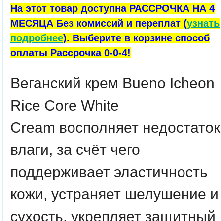
На этот товар доступна РАССРОЧКА НА 4
МЕСЯЦА Без комиссий и переплат (
узнать
подробнее
). Выберите в корзине способ
оплаты Рассрочка 0-0-4!
Веганский крем
Bueno
Icheon
Rice Core White
Cream
восполняет недостаток
влаги, за счёт чего
поддерживает эластичность
кожи, устраняет шелушение и
сухость, укрепляет защитный