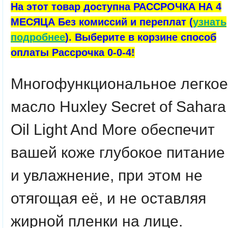
На этот товар доступна РАССРОЧКА НА 4
МЕСЯЦА Без комиссий и переплат (
узнать
подробнее
). Выберите в корзине способ
оплаты Рассрочка 0-0-4!
Многофункциональное легкое
масло Huxley Secret of Sahara
Oil Light And More обеспечит
вашей коже глубокое питание
и увлажнение, при этом не
отягощая её, и не оставляя
жирной пленки на лице.