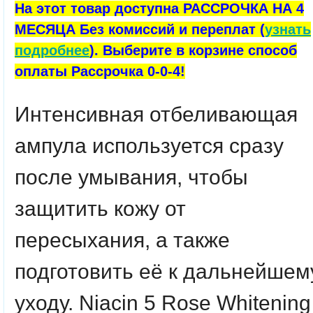
На этот товар доступна РАССРОЧКА НА 4
МЕСЯЦА Без комиссий и переплат (
узнать
подробнее
). Выберите в корзине способ
оплаты Рассрочка 0-0-4!
Интенсивная отбеливающая
ампула используется сразу
после умывания, чтобы
защитить кожу от
пересыхания, а также
подготовить её к дальнейшем
уходу. Niacin 5 Rose Whitening