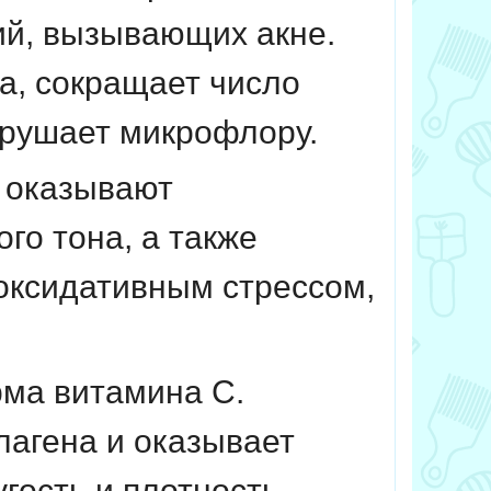
ий, вызывающих акне.
а, сокращает число
арушает микрофлору.
 оказывают
го тона, а также
 оксидативным стрессом,
рма витамина C.
лагена и оказывает
гость и плотность,