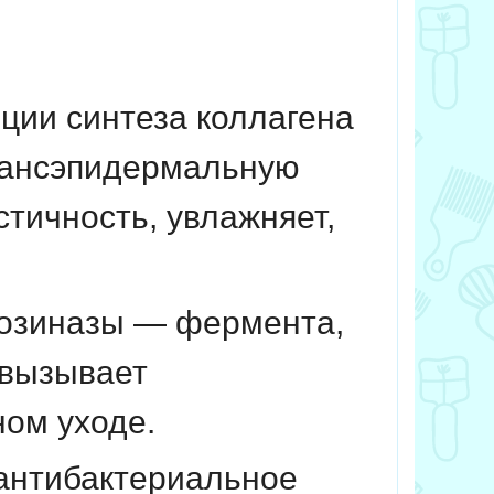
ции синтеза коллагена
рансэпидермальную
стичность, увлажняет,
розиназы — фермента,
 вызывает
ном уходе.
 антибактериальное