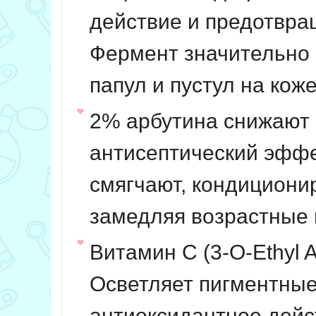
действие и предотвра
Фермент значительно 
папул и пустул на ко
2% арбутина
снижают 
антисептический эффек
смягчают, кондициони
замедляя возрастные 
Витамин С
(3-О-Ethyl 
Осветляет пигментные 
антиоксидантное дейс