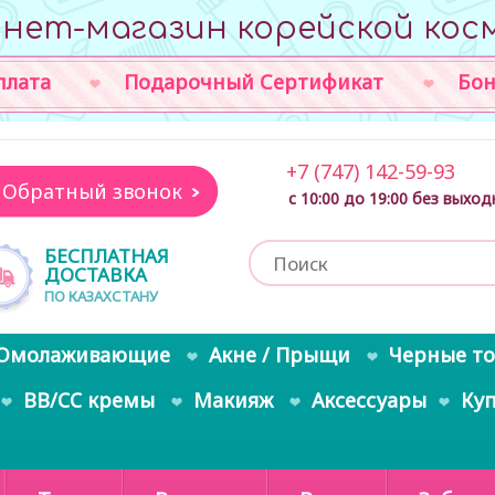
нет-магазин корейской кос
плата
Подарочный Сертификат
Бон
+7 (747) 142-59-93
Обратный звонок
с 10:00 до 19:00 без выхо
БЕСПЛАТНАЯ
ДОСТАВКА
ПО КАЗАХСТАНУ
Омолаживающие
Акне / Прыщи
Черные т
BB/CC кремы
Макияж
Аксессуары
Ку