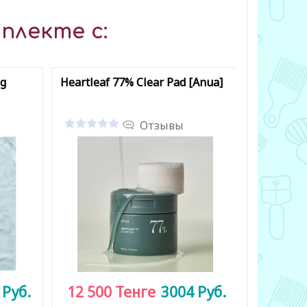
плекте с:
ng
Heartleaf 77% Clear Pad [Anua]
Heartleaf
Deep Cle
Отзывы
0
Руб.
12 500
Тенге
3004
Руб.
7 500