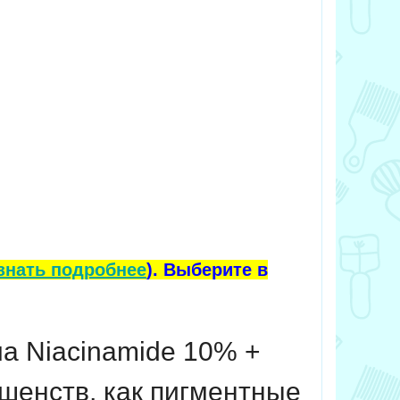
знать подробнее
). Выберите в
a Niacinamide 10% +
шенств, как пигментные