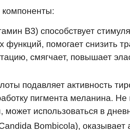
 компоненты:
тамин B3) способствует стимуля
 функций, помогает снизить т
тацию, смягчает, повышает эла
слоты
подавляет активность ти
работку пигмента меланина. Не
, может использоваться в днев
andida Bombicola), оказывает