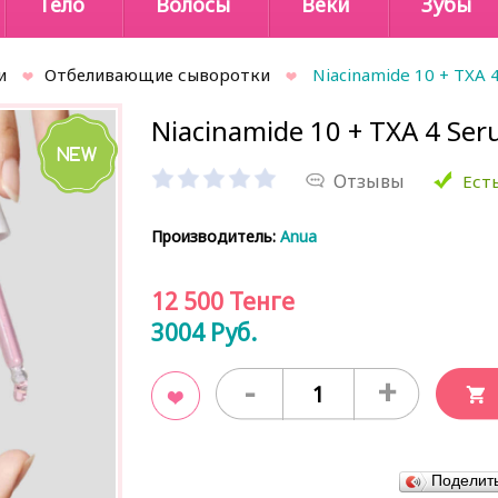
Тело
Волосы
Веки
Зубы
и
Отбеливающие сыворотки
Niacinamide 10 + TXA 
Niacinamide 10 + TXA 4 Ser
Отзывы
Есть
Производитель:
Anua
12 500
Тенге
3004
Руб.
-
+
В закладки
Поделит