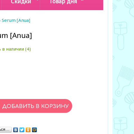
Скидки
Товар дня
4 Serum [Anua]
um [Anua]
 в наличии (4)
ься…