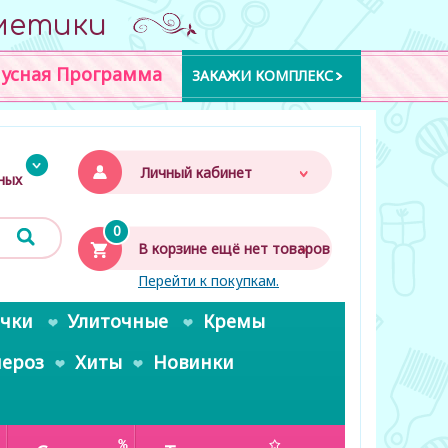
метики
усная Программа
ЗАКАЖИ КОМПЛЕКС
Личный кабинет
дных
0
В корзине ещё нет товаров
Перейти к покупкам.
очки
Улиточные
Кремы
пероз
Хиты
Новинки