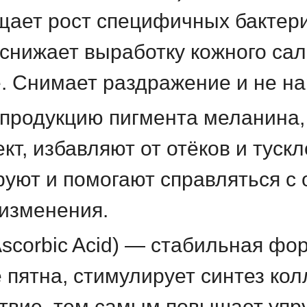
щает рост специфичных бактер
снижает выработку кожного сал
же. Снимает раздражение и не н
продукцию пигмента меланина,
т, избавляют от отёков и тускло
руют и помогают справляться с
изменения.
Ascorbic Acid) — стабильная фо
пятна, стимулирует синтез кол
твие, тем самым повышает упру