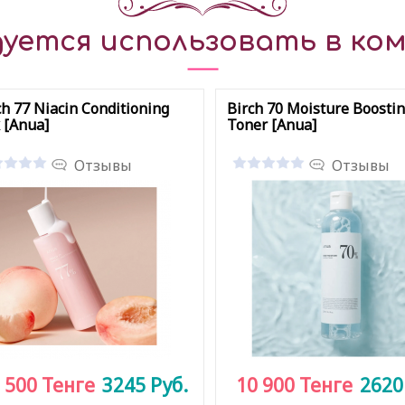
уется использовать в ком
h 77 Niacin Conditioning
Birch 70 Moisture Boosti
 [Anua]
Toner [Anua]
Отзывы
Отзывы
 500
Тенге
3245
Руб.
10 900
Тенге
262