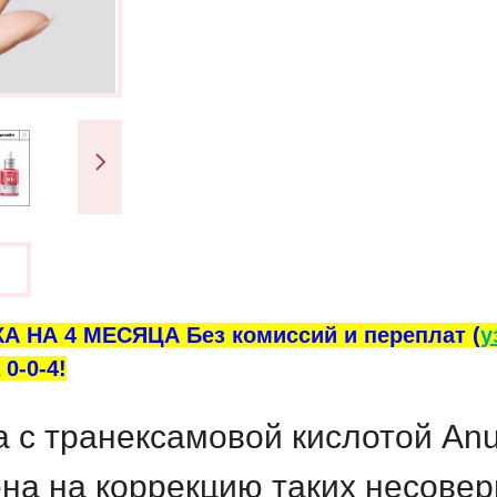
ы
А НА 4 МЕСЯЦА Без комиссий и переплат (
у
0-0-4!
 с транексамовой кислотой
Anu
на на коррекцию таких несовер