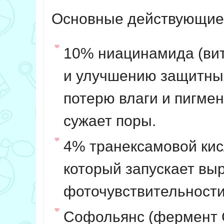
Основные действующие
10% ниацинамида
(ви
и улучшению защитных
потерю влаги и пигмен
сужает поры.
4% транексамовой ки
который запускает вы
фоточувствительности
Софольянс
(фермент C