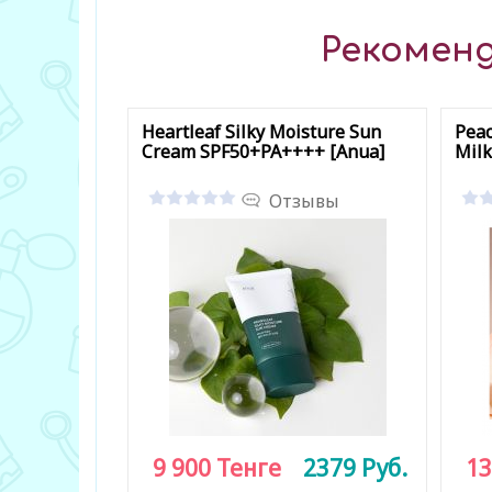
Рекоменд
Heartleaf Silky Moisture Sun
Peac
Cream SPF50+PA++++ [Anua]
Milk
Отзывы
9 900
Тенге
2379
Руб.
13