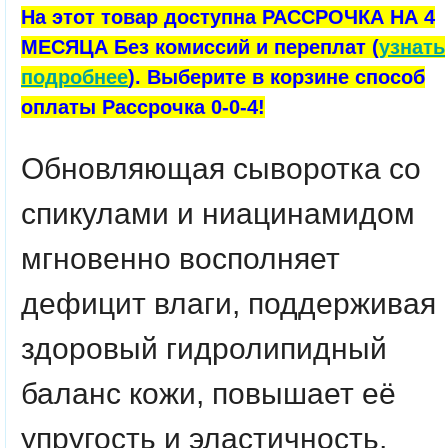
На этот товар доступна РАССРОЧКА НА 4
МЕСЯЦА Без комиссий и переплат (
узнать
подробнее
). Выберите в корзине способ
оплаты Рассрочка 0-0-4!
Обновляющая сыворотка со
спикулами и ниацинамидом
мгновенно восполняет
дефицит влаги, поддерживая
здоровый гидролипидный
баланс кожи, повышает её
упругость и эластичность,