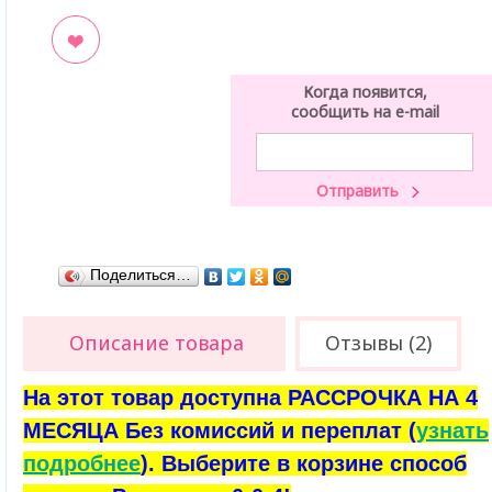
ладки
Когда появится,
сообщить на e-mail
Поделиться…
Описание товара
Отзывы (2)
На этот товар доступна РАССРОЧКА НА 4
МЕСЯЦА Без комиссий и переплат (
узнать
подробнее
). Выберите в корзине способ