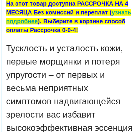
На этот товар доступна РАССРОЧКА НА 4
МЕСЯЦА Без комиссий и переплат (
узнать
подробнее
). Выберите в корзине способ
оплаты Рассрочка 0-0-4!
Тусклость и усталость кожи,
первые морщинки и потеря
упругости – от первых и
весьма неприятных
симптомов надвигающейся
зрелости вас избавит
высокоэффективная эссенци