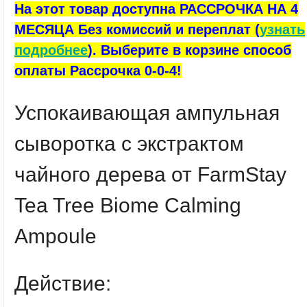
На этот товар доступна РАССРОЧКА НА 4
МЕСЯЦА Без комиссий и переплат (
узнать
подробнее
). Выберите в корзине способ
оплаты Рассрочка 0-0-4!
Успокаивающая ампульная
сыворотка с экстрактом
чайного дерева от
FarmStay
Tea Tree Biome Calming
Ampoule
Действие: