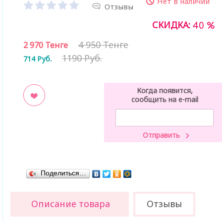
Нет в наличии
Отзывы
СКИДКА:
40 %
4 950 Тенге
2 970
Тенге
1190 Руб.
714
Руб.
Когда появится,
сообщить на e-mail
ладки
Поделиться…
Описание товара
Отзывы