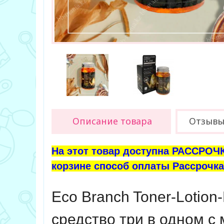
Описание товара
Отзывы 
На этот товар доступна РАССРОЧК
корзине способ оплаты Рассрочка 
Eco Branch Toner-Lotion
средство три в одном с