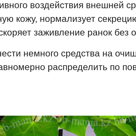
тивного воздействия внешней с
ую кожу, нормализует секреци
скоряет заживление ранок без 
нести немного средства на очи
авномерно распределить по пов