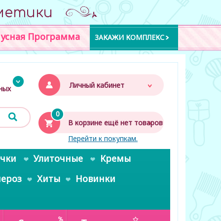
метики
усная Программа
ЗАКАЖИ КОМПЛЕКС
Личный кабинет
дных
0
В корзине ещё нет товаров
Перейти к покупкам.
очки
Улиточные
Кремы
пероз
Хиты
Новинки