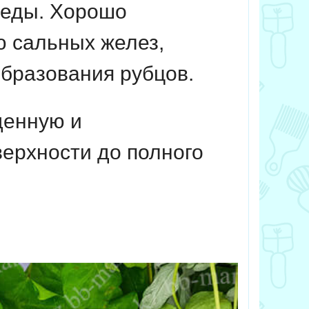
реды. Хорошо
ю сальных желез,
образования рубцов.
щенную и
ерхности до полного