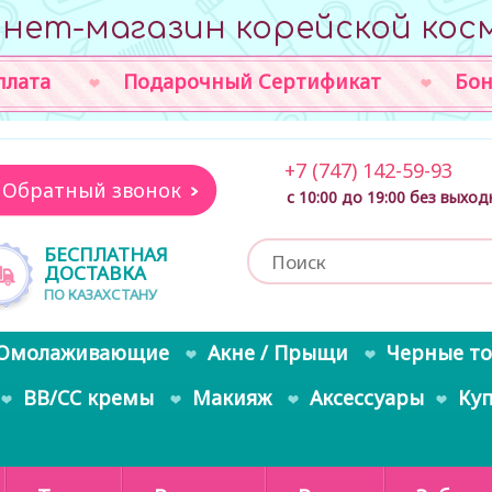
нет-магазин корейской кос
плата
Подарочный Сертификат
Бон
+7 (747) 142-59-93
Обратный звонок
с 10:00 до 19:00 без выхо
БЕСПЛАТНАЯ
ДОСТАВКА
ПО КАЗАХСТАНУ
Омолаживающие
Акне / Прыщи
Черные т
BB/CC кремы
Макияж
Аксессуары
Ку