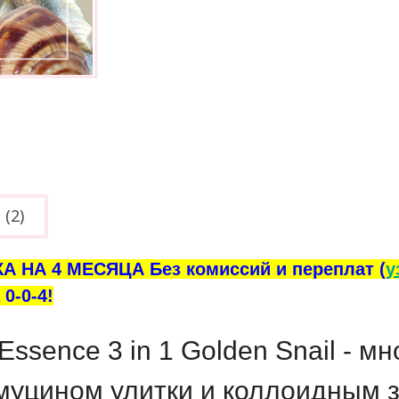
(2)
А НА 4 МЕСЯЦА Без комиссий и переплат (
у
0-0-4!
-Essence 3 in 1 Golden Snail - 
 муцином улитки и коллоидным 