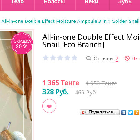
Тело
Волосы
Веки
Зубы
All-in-one Double Effect Moisture Ampoule 3 in 1 Golden Snail
All-in-one Double Effect Mo
Snail [Eco Branch]
30 %
Отзывы
2
Нет
1 365
Тенге
1 950 Тенге
328
Руб.
469 Руб.
Поделиться…
В закладки